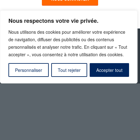
Nous respectons votre vie privée.
Nous utilisons des cookies pour améliorer votre expérience
de navigation, diffuser des publicités ou des contenus
personnalisés et analyser notre trafic. En cliquant sur « Tout
À PROPOS
accepter », vous consentez à notre utilisation des cookies.
Depuis 2010, OZO propose des solutions électriques
Personnaliser
Tout rejeter
Accepter tout
adaptées à tout type d’engins dans un but
d’économie circulaire et de préservation de
l’environnement.
BESOIN D’AIDE ?